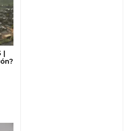
 |
rón?