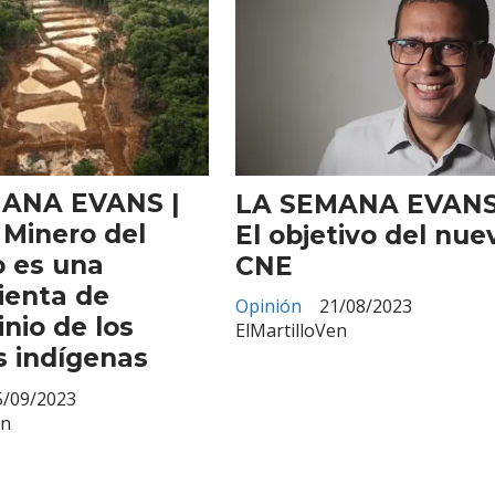
ANA EVANS |
LA SEMANA EVANS
 Minero del
El objetivo del nue
o es una
CNE
ienta de
Opinión
21/08/2023
nio de los
ElMartilloVen
s indígenas
5/09/2023
en