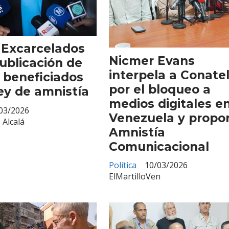
 Excarcelados
Nicmer Evans
ublicación de
Suscríbete
interpela a Conate
e beneficiados
Suscríbete a nuestro servicio gratuito de información diaria
por el bloqueo a
ley de amnistía
en tu email.
medios digitales e
03/2026
Venezuela y propo
 Alcalá
Amnistía
Comunicacional
Suscribirme
Política
10/03/2026
ElMartilloVen