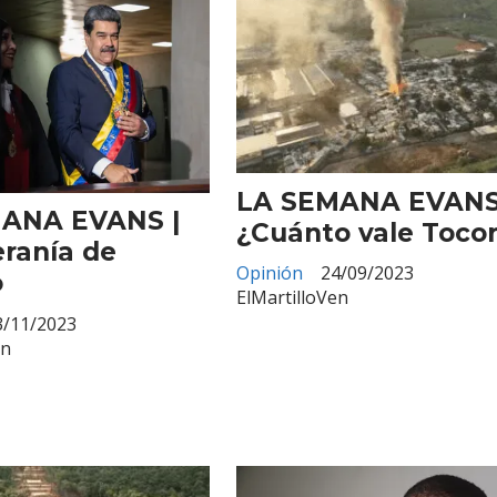
LA SEMANA EVANS
ANA EVANS |
¿Cuánto vale Toco
eranía de
Opinión
24/09/2023
o
ElMartilloVen
3/11/2023
en