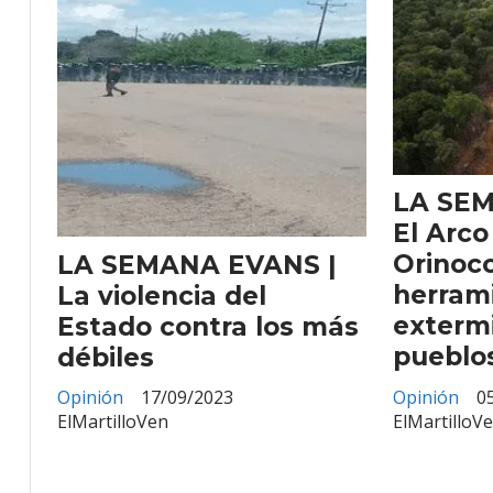
LA SEM
El Arco
Orinoc
LA SEMANA EVANS |
herram
La violencia del
extermi
Estado contra los más
pueblo
débiles
Opinión
0
Opinión
17/09/2023
ElMartilloV
ElMartilloVen