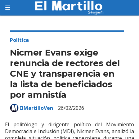
Suscríbete
Suscríbete a nuestro servicio gratuito de
información diaria en tu email.
Política
Nicmer Evans exige
renuncia de rectores del
CNE y transparencia en
Suscribirme
la lista de beneficiados
por amnistía
ElMartilloVen
26/02/2026
El politólogo y dirigente político del Movimiento
Democracia e Inclusión (MDI), Nicmer Evans, analizó la
compleja situación política venezolana durante una