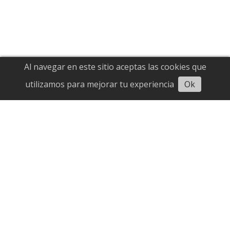
Al navegar en este sitio aceptas las cookies que
utilizamos para mejorar tu experiencia
Ok
Dólar oficial aumentó 1,71% esta
semana que finalizó
Economía
23/05/2026
José Mireles Alcalá