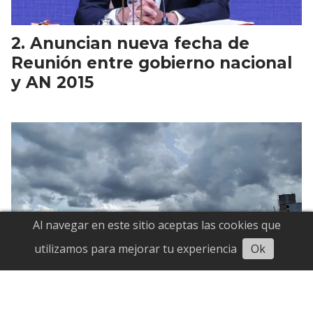
Anuncian nueva fecha de
Reunión entre gobierno nacional
y AN 2015
Al navegar en este sitio aceptas las cookies que
Escuchar
utilizamos para mejorar tu experiencia
Ok
Onda Tropical 34 se aproxima