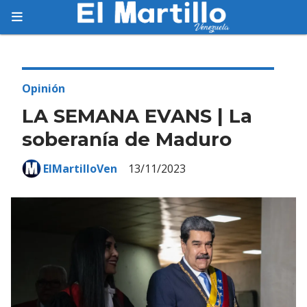
Suscríbete
Suscríbete a nuestro servicio gratuito de
información diaria en tu email.
Opinión
LA SEMANA EVANS | La
soberanía de Maduro
Suscribirme
ElMartilloVen
13/11/2023