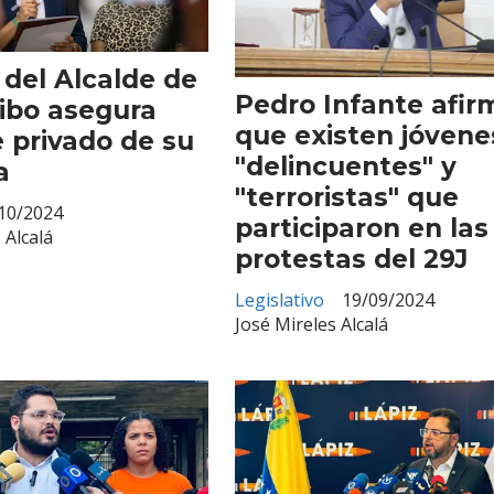
del Alcalde de
Pedro Infante afir
ibo asegura
que existen jóvene
 privado de su
"delincuentes" y
a
"terroristas" que
10/2024
participaron en las
 Alcalá
protestas del 29J
Legislativo
19/09/2024
Suscríbete
José Mireles Alcalá
Suscríbete a nuestro servicio gratuito de información diaria
en tu email.