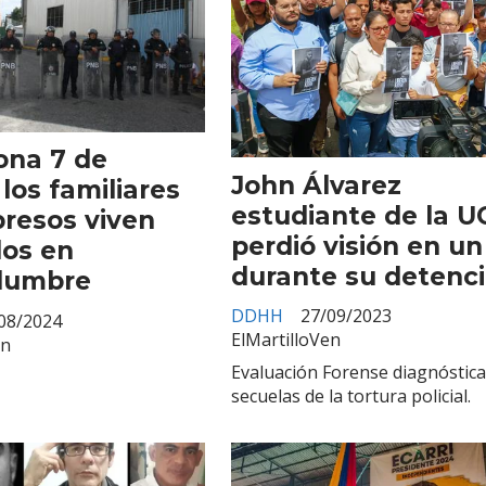
ona 7 de
John Álvarez
 los familiares
estudiante de la U
presos viven
perdió visión en un
os en
durante su detenc
idumbre
DDHH
27/09/2023
08/2024
ElMartilloVen
en
Evaluación Forense diagnóstic
secuelas de la tortura policial.