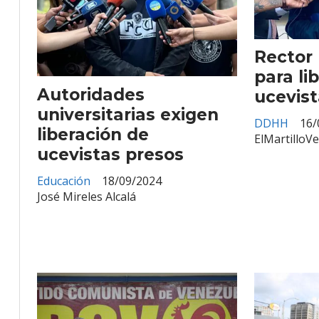
Rector
para li
Autoridades
ucevist
universitarias exigen
DDHH
16/
liberación de
ElMartilloV
ucevistas presos
Educación
18/09/2024
José Mireles Alcalá