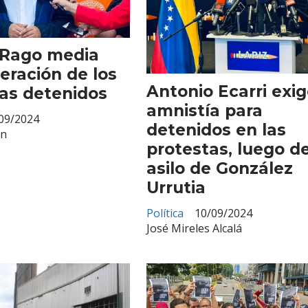
Suscribirme
 Rago media
beración de los
Antonio Ecarri exi
as detenidos
amnistía para
09/2024
detenidos en las
en
protestas, luego d
asilo de González
Urrutia
Política
10/09/2024
José Mireles Alcalá