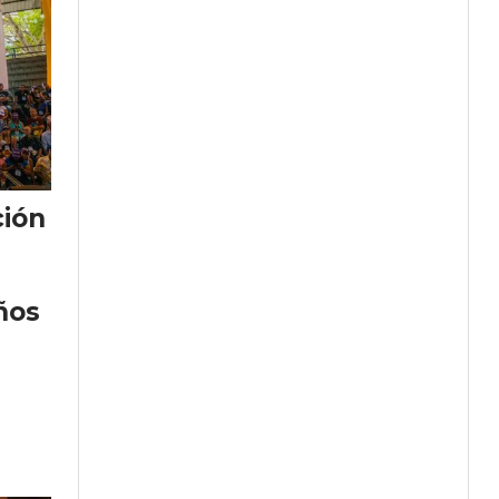
ción
ños