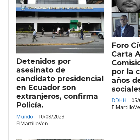
Foro Cí
Carta A
Detenidos por
Comisi
asesinato de
por la 
candidato presidencial
años de
en Ecuador son
sociale
extranjeros, confirma
DDHH
05/
Policía.
ElMartilloV
Mundo
10/08/2023
ElMartilloVen