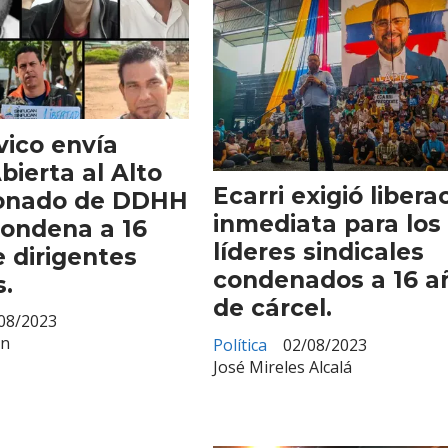
vico envía
bierta al Alto
Ecarri exigió libera
onado de DDHH
inmediata para los
condena a 16
líderes sindicales
 dirigentes
condenados a 16 a
s.
de cárcel.
08/2023
en
Política
02/08/2023
José Mireles Alcalá