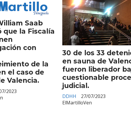
William Saab
 que la Fiscalía
nen
gación con
30 de los 33 deten
en sauna de Valen
imiento de la
fueron liberador ba
n el caso de
cuestionable proc
de Valencia.
judicial.
07/2023
DDHH
27/07/2023
en
ElMartilloVen