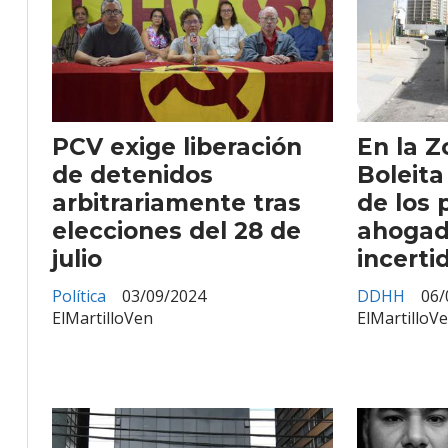
PCV exige liberación
En la Z
de detenidos
Boleita
arbitrariamente tras
de los 
elecciones del 28 de
ahogad
julio
incert
Política
03/09/2024
DDHH
06/
ElMartilloVen
ElMartilloV