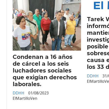
Tarek 
informó
mantie
investi
posible
sobrese
Condenan a 16 años
causa e
de cárcel a los seis
los 33 
luchadores sociales
DDHH
31/
que exigían derechos
ElMartilloV
laborales.
DDHH
01/08/2023
ElMartilloVen