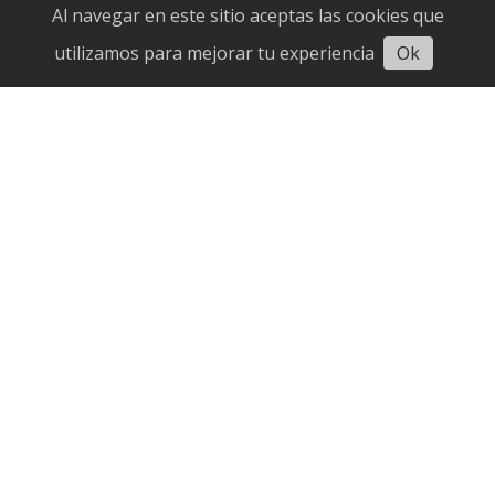
fenómeno "Súper Niño"
Al navegar en este sitio aceptas las cookies que
utilizamos para mejorar tu experiencia
Ok
Anuncian nueva fecha de
Reunión entre gobierno nacional
y AN 2015