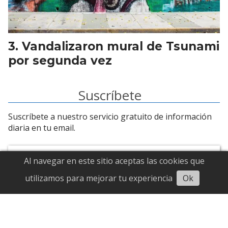
Vandalizaron mural de Tsunami
por segunda vez
Suscríbete
Suscríbete a nuestro servicio gratuito de información
diaria en tu email.
Al navegar en este sitio aceptas las cookies que
Escuchar
utilizamos para mejorar tu experiencia
Ok
Suscribirme