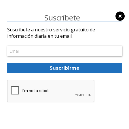
Suscríbete
ONU
Suscríbete a nuestro servicio gratuito de
información diaria en tu email.
Suscribirme
La ONU y América Latina claman
por la paz y el respeto del
derecho internacional
Mundo
06/01/2026
José Mireles Alcalá