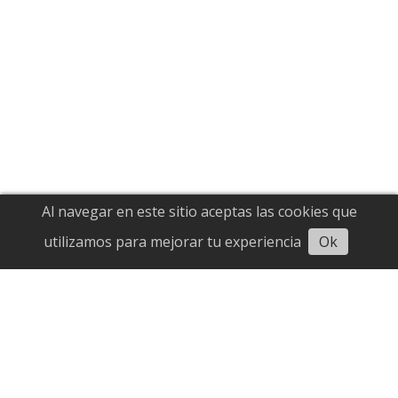
DDHH
08/01/2025
ElMartilloVen
Al navegar en este sitio aceptas las cookies que
utilizamos para mejorar tu experiencia
Ok
Derriban en Israel oficina de
UNRWA en Cisjordania
Mundo
01/11/2024
ElMartilloVen