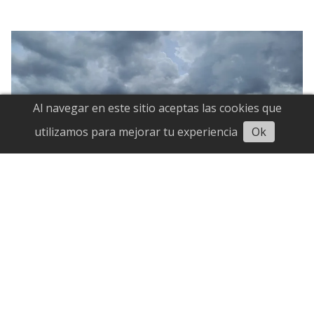
Al navegar en este sitio aceptas las cookies que
utilizamos para mejorar tu experiencia
Ok
Onda Tropical 34 se aproxima
al territorio nacional