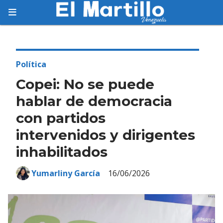
Suscríbete
Suscríbete a nuestro servicio gratuito de
información diaria en tu email.
Política
Copei: No se puede
hablar de democracia
con partidos
Suscribirme
intervenidos y dirigentes
inhabilitados
Yumarliny García
16/06/2026