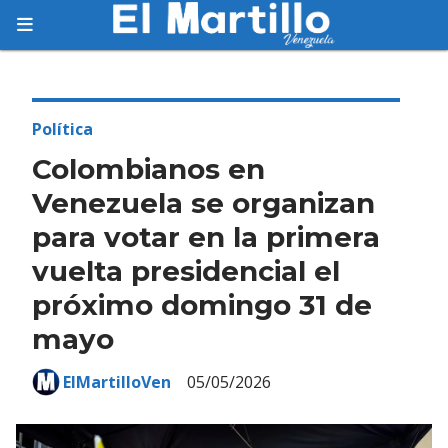
Suscríbete
Suscríbete a nuestro servicio gratuito de
información diaria en tu email.
Política
Colombianos en
Venezuela se organizan
para votar en la primera
Suscribirme
vuelta presidencial el
próximo domingo 31 de
mayo
ElMartilloVen
05/05/2026