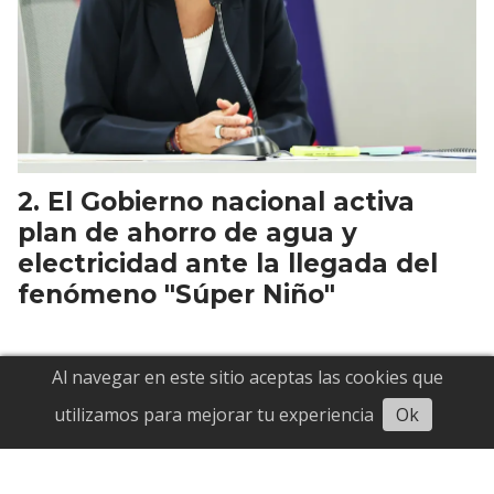
El Gobierno nacional activa
plan de ahorro de agua y
electricidad ante la llegada del
fenómeno "Súper Niño"
Al navegar en este sitio aceptas las cookies que
Escuchar
utilizamos para mejorar tu experiencia
Ok