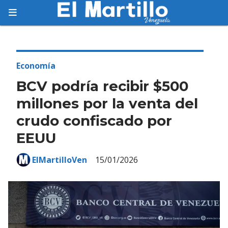
Suscríbete
Suscríbete a nuestro servicio gratuito de
información diaria en tu email.
Economía
BCV podría recibir $500
millones por la venta del
crudo confiscado por
Suscribirme
EEUU
ElMartilloVen
15/01/2026