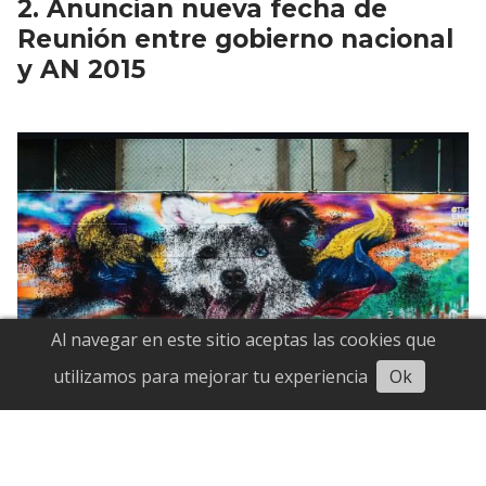
Anuncian nueva fecha de
Reunión entre gobierno nacional
y AN 2015
Al navegar en este sitio aceptas las cookies que
Escuchar
utilizamos para mejorar tu experiencia
Ok
Vandalizaron mural de Tsunami
por segunda vez