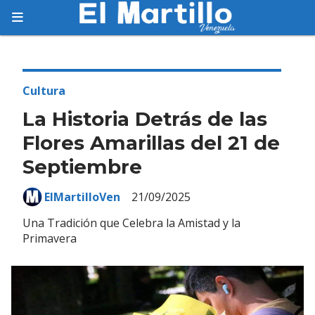
Suscríbete
Suscríbete a nuestro servicio gratuito de
información diaria en tu email.
Cultura
La Historia Detrás de las
Flores Amarillas del 21 de
Septiembre
Suscribirme
ElMartilloVen
21/09/2025
Una Tradición que Celebra la Amistad y la
Primavera