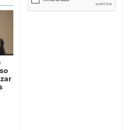
e
so
nzar
s