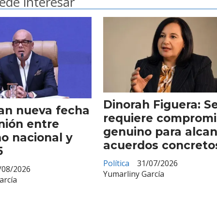
ede interesar
Dinorah Figuera: S
an nueva fecha
requiere compromi
nión entre
genuino para alca
o nacional y
acuerdos concreto
5
Política
31/07/2026
/08/2026
Yumarliny García
arcía