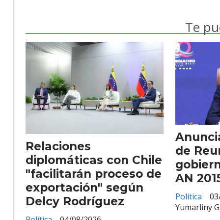
Te pu
Anunci
Relaciones
de Reu
diplomáticas con Chile
gobiern
"facilitarán proceso de
AN 201
exportación" según
Política
03
Delcy Rodríguez
Yumarliny G
Política
04/08/2026