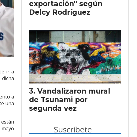
exportación" según
Delcy Rodríguez
e ir a
 dicha
Vandalizaron mural
vento a
de Tsunami por
nte una
segunda vez
 están
Suscríbete
e mayo