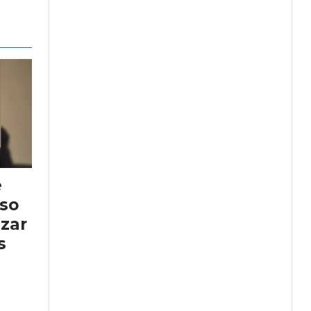
e
so
nzar
s