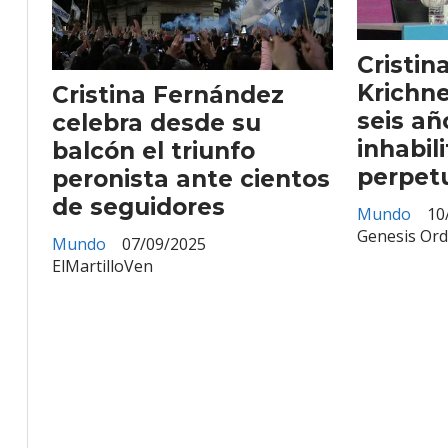
Cristin
Krichn
Cristina Fernández
seis añ
celebra desde su
inhabil
balcón el triunfo
perpet
peronista ante cientos
de seguidores
Mundo
10
Genesis Or
Mundo
07/09/2025
ElMartilloVen