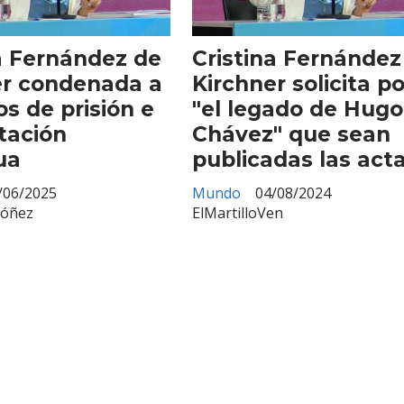
a Fernández de
Cristina Fernández
er condenada a
Kirchner solicita po
os de prisión e
"el legado de Hugo
itación
Chávez" que sean
ua
publicadas las act
/06/2025
Mundo
04/08/2024
dóñez
ElMartilloVen