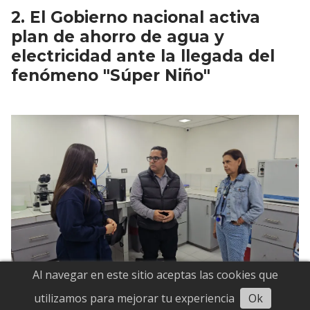
El Gobierno nacional activa
plan de ahorro de agua y
electricidad ante la llegada del
fenómeno "Súper Niño"
Al navegar en este sitio aceptas las cookies que
Salud El Hatillo se consolida al
Escuchar
utilizamos para mejorar tu experiencia
Ok