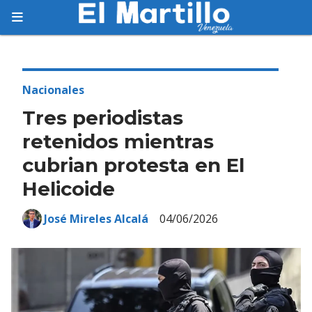
Suscríbete
Suscríbete a nuestro servicio gratuito de
información diaria en tu email.
Nacionales
Tres periodistas
retenidos mientras
cubrian protesta en El
Suscribirme
Helicoide
José Mireles Alcalá
04/06/2026