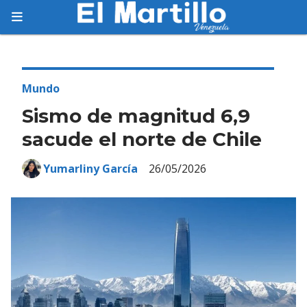
Suscríbete
Suscríbete a nuestro servicio gratuito de
información diaria en tu email.
Mundo
Sismo de magnitud 6,9
sacude el norte de Chile
Suscribirme
Yumarliny García
26/05/2026