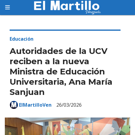
Suscríbete
Suscríbete a nuestro servicio gratuito de
información diaria en tu email.
Educación
Autoridades de la UCV
reciben a la nueva
Ministra de Educación
Suscribirme
Universitaria, Ana María
Sanjuan
ElMartilloVen
26/03/2026