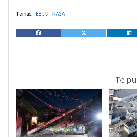
EEUU
NASA
Te pu