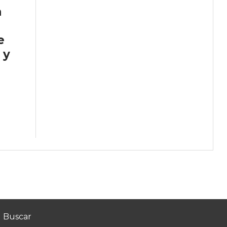
a
e
 y
e
Buscar