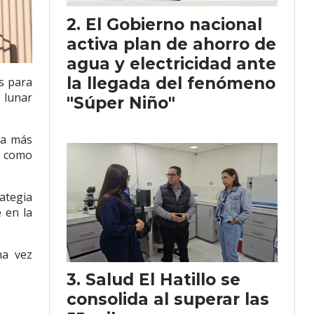
El Gobierno nacional
activa plan de ahorro de
agua y electricidad ante
la llegada del fenómeno
s para
 lunar
"Súper Niño"
la más
s como
ategia
 en la
na vez
Salud El Hatillo se
consolida al superar las