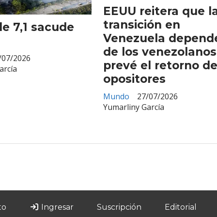
EEUU reitera que l
transición en
e 7,1 sacude
Venezuela depend
de los venezolanos
/07/2026
prevé el retorno d
arcía
opositores
Mundo
27/07/2026
Yumarliny García
to
Ingresar
Suscripción
Editorial