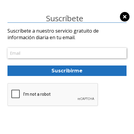
Suscríbete
Suscríbete a nuestro servicio gratuito de
información diaria en tu email.
Economía
Dólar BCV se cotiza en
436,24 bolívares y el
euro en 505,41
Suscribirme
Yumarliny García
10/03/2026