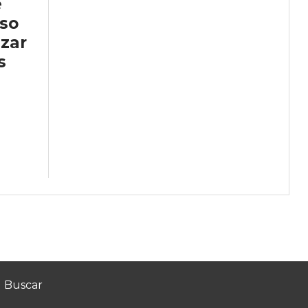
e
so
nzar
s
Buscar