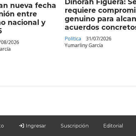
Dinorah Figuera: S
an nueva fecha
requiere compromi
nión entre
genuino para alca
o nacional y
acuerdos concreto
5
Política
31/07/2026
/08/2026
Yumarliny García
arcía
to
Ingresar
Suscripción
Editorial