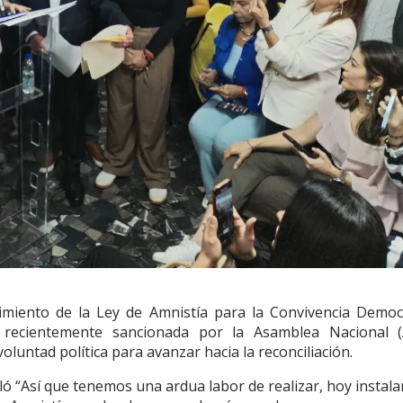
imiento de la Ley de Amnistía para la Convivencia Democr
 recientemente sancionada por la Asamblea Nacional 
oluntad política para avanzar hacia la reconciliación.
ó “Así que tenemos una ardua labor de realizar, hoy instala