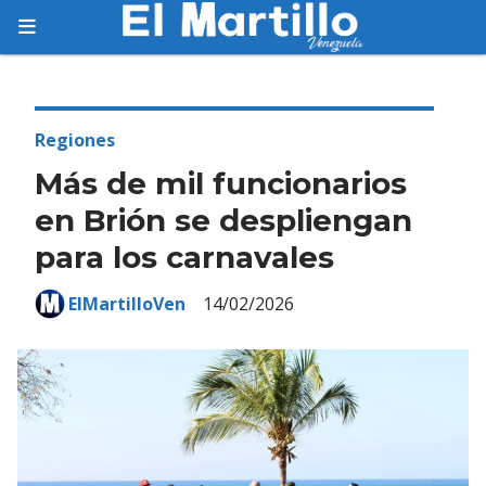
Suscríbete
Suscríbete a nuestro servicio gratuito de
información diaria en tu email.
Regiones
Más de mil funcionarios
en Brión se despliengan
para los carnavales
Suscribirme
ElMartilloVen
14/02/2026