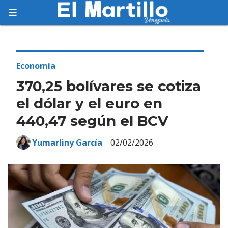
Suscríbete
Suscríbete a nuestro servicio gratuito de
información diaria en tu email.
Economía
370,25 bolívares se cotiza
el dólar y el euro en
440,47 según el BCV
Suscribirme
Yumarliny García
02/02/2026