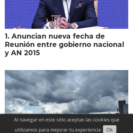
Anuncian nueva fecha de
Reunión entre gobierno nacional
y AN 2015
Al navegar en este sitio aceptas las cookies que
Escuchar
utilizamos para mejorar tu experiencia
Ok