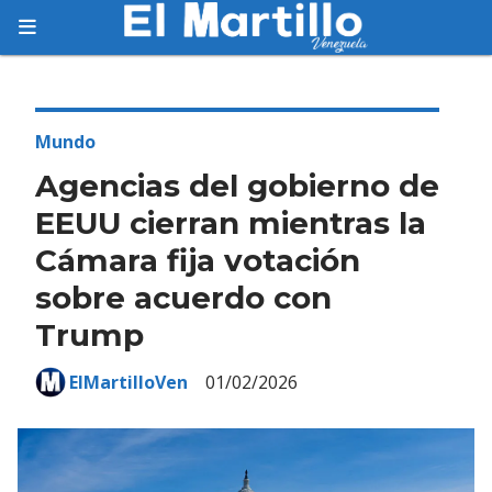
Suscríbete
Suscríbete a nuestro servicio gratuito de
información diaria en tu email.
Mundo
Agencias del gobierno de
EEUU cierran mientras la
Cámara fija votación
Suscribirme
sobre acuerdo con
Trump
ElMartilloVen
01/02/2026