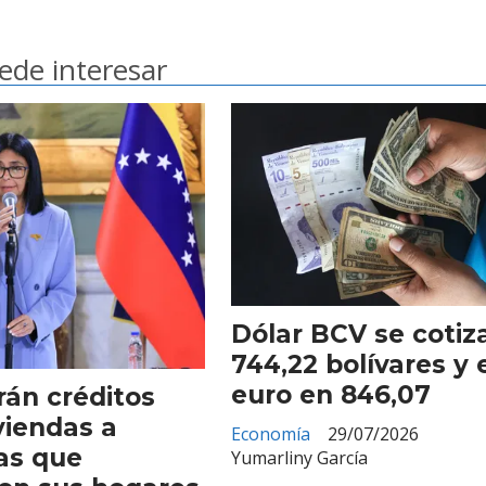
ede interesar
Dólar BCV se cotiz
744,22 bolívares y 
euro en 846,07
án créditos
viendas a
Economía
29/07/2026
as que
Yumarliny García