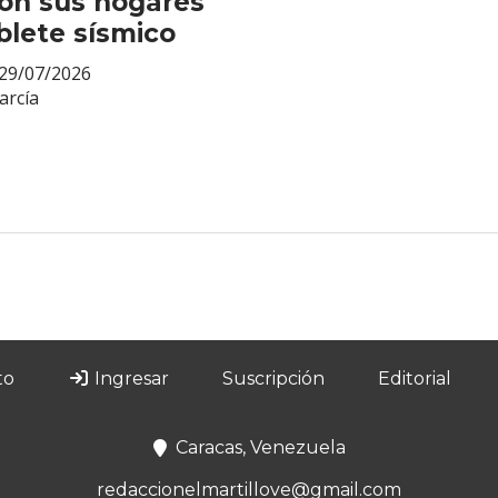
ron sus hogares
blete sísmico
29/07/2026
arcía
to
Ingresar
Suscripción
Editorial
Caracas, Venezuela
redaccionelmartillove@gmail.com