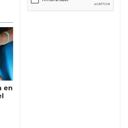
a en
el