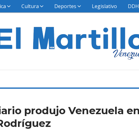
ica
Cultura
Deportes
Legislativo
DD
diario produjo Venezuela e
 Rodríguez