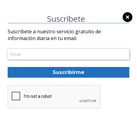
Suscríbete
Suscríbete a nuestro servicio gratuito de
información diaria en tu email.
Mundo
Una "flota enorme"
avanza hacia Irán, las
advertencias de Trump
Suscribirme
vuelven a elevar el
riesgo de guerra
ElMartilloVen
23/01/2026