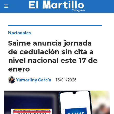
Suscríbete
Suscríbete a nuestro servicio gratuito de
información diaria en tu email.
Nacionales
Saime anuncia jornada
de cedulación sin cita a
nivel nacional este 17 de
Suscribirme
enero
Yumarliny García
16/01/2026