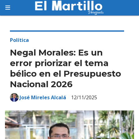
Suscríbete
Suscríbete a nuestro servicio gratuito de
información diaria en tu email.
Política
Negal Morales: Es un
error priorizar el tema
bélico en el Presupuesto
Suscribirme
Nacional 2026
José Mireles Alcalá
12/11/2025