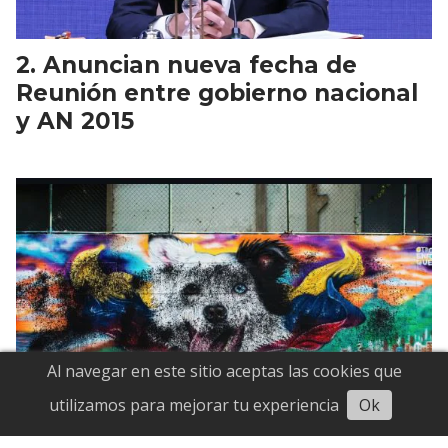
Anuncian nueva fecha de
Reunión entre gobierno nacional
y AN 2015
Al navegar en este sitio aceptas las cookies que
Escuchar
utilizamos para mejorar tu experiencia
Ok
Vandalizaron mural de Tsunami