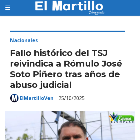
Suscríbete
Suscríbete a nuestro servicio gratuito de
información diaria en tu email.
Nacionales
Fallo histórico del TSJ
reivindica a Rómulo José
Soto Piñero tras años de
Suscribirme
abuso judicial
ElMartilloVen
25/10/2025