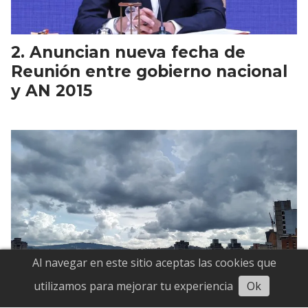
Anuncian nueva fecha de
Reunión entre gobierno nacional
y AN 2015
Al navegar en este sitio aceptas las cookies que
Escuchar
utilizamos para mejorar tu experiencia
Ok
Onda Tropical 34 se aproxima