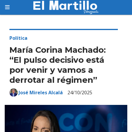
Suscríbete
Suscríbete a nuestro servicio gratuito de
información diaria en tu email.
Política
María Corina Machado:
“El pulso decisivo está
por venir y vamos a
Suscribirme
derrotar al régimen”
José Mireles Alcalá
24/10/2025