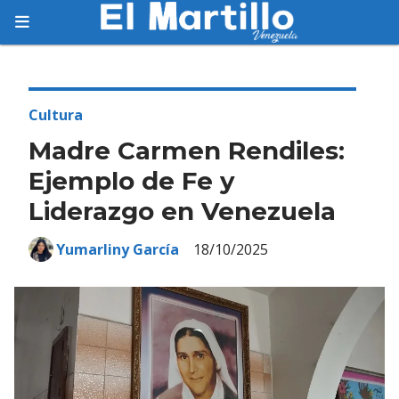
Suscríbete
Suscríbete a nuestro servicio gratuito de
información diaria en tu email.
Cultura
Madre Carmen Rendiles:
Ejemplo de Fe y
Liderazgo en Venezuela
Suscribirme
Yumarliny García
18/10/2025