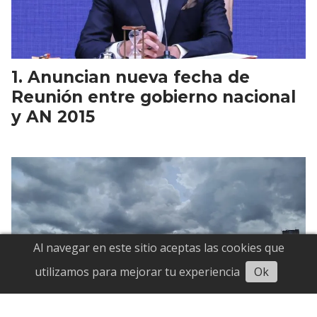
Anuncian nueva fecha de
Reunión entre gobierno nacional
y AN 2015
Al navegar en este sitio aceptas las cookies que
Escuchar
utilizamos para mejorar tu experiencia
Ok