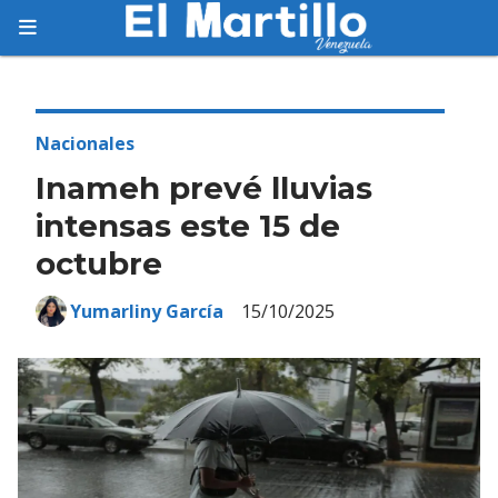
Suscríbete
Suscríbete a nuestro servicio gratuito de
información diaria en tu email.
Nacionales
Inameh prevé lluvias
intensas este 15 de
octubre
Suscribirme
Yumarliny García
15/10/2025