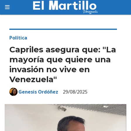
Suscríbete
Suscríbete a nuestro servicio gratuito de
información diaria en tu email.
Política
Capriles asegura que: "La
mayoría que quiere una
invasión no vive en
Suscribirme
Venezuela"
Genesis Ordóñez
29/08/2025