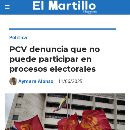
Suscríbete
Suscríbete a nuestro servicio gratuito de
información diaria en tu email.
Política
PCV denuncia que no
puede participar en
procesos electorales
Suscribirme
Aymara Alonso
11/06/2025