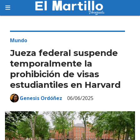
Suscríbete
Suscríbete a nuestro servicio gratuito de
información diaria en tu email.
Mundo
Jueza federal suspende
temporalmente la
prohibición de visas
Suscribirme
estudiantiles en Harvard
Genesis Ordóñez
06/06/2025