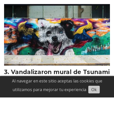
Vandalizaron mural de Tsunami
por segunda vez
Al navegar en este sitio aceptas las cookies que
Escuchar
utilizamos para mejorar tu experiencia
Ok
Suscríbete
Suscríbete a nuestro servicio gratuito de información
diaria en tu email.