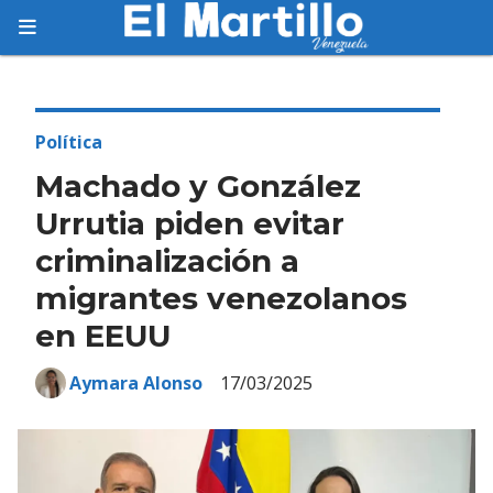
Suscríbete
Suscríbete a nuestro servicio gratuito de
información diaria en tu email.
Política
Machado y González
Urrutia piden evitar
criminalización a
Suscribirme
migrantes venezolanos
en EEUU
Aymara Alonso
17/03/2025