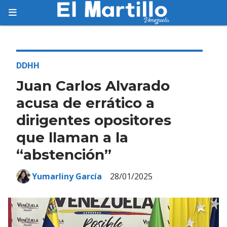
Suscríbete
Suscríbete a nuestro servicio gratuito de
información diaria en tu email.
DDHH
Juan Carlos Alvarado
acusa de errático a
dirigentes opositores
Suscribirme
que llaman a la
“abstención”
Yumarliny García
28/01/2025