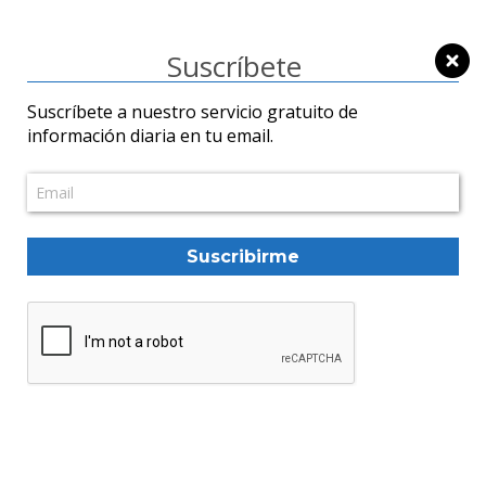
Suscríbete
Suscríbete a nuestro servicio gratuito de
información diaria en tu email.
Política
Foro Cívico: La
legitimidad del poder
pasa por el respeto a la
Suscribirme
soberanía popular
José Mireles Alcalá
17/01/2025