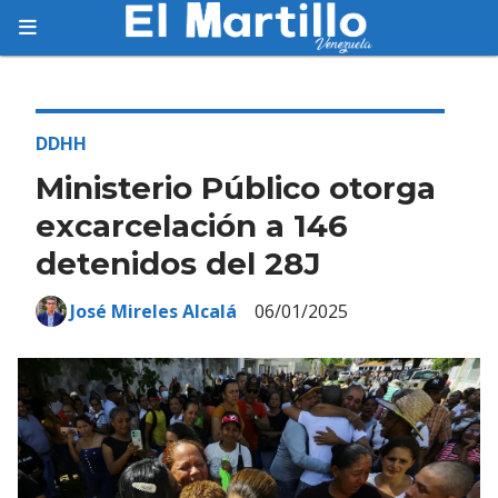
Suscríbete
Suscríbete a nuestro servicio gratuito de
información diaria en tu email.
DDHH
Ministerio Público otorga
excarcelación a 146
detenidos del 28J
Suscribirme
José Mireles Alcalá
06/01/2025