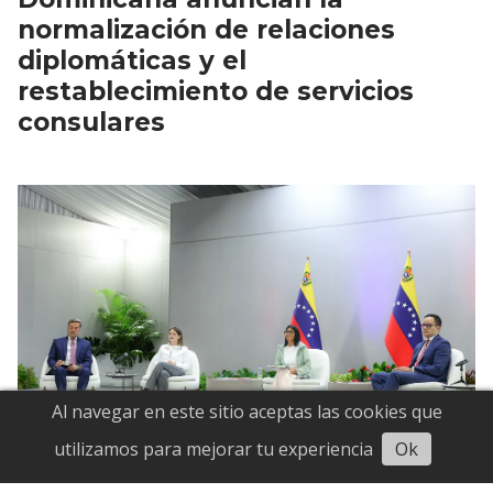
normalización de relaciones
diplomáticas y el
restablecimiento de servicios
consulares
Al navegar en este sitio aceptas las cookies que
Escuchar
utilizamos para mejorar tu experiencia
Ok