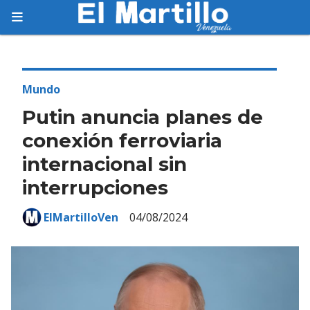
Suscríbete
Suscríbete a nuestro servicio gratuito de
información diaria en tu email.
Mundo
Putin anuncia planes de
conexión ferroviaria
internacional sin
Suscribirme
interrupciones
ElMartilloVen
04/08/2024